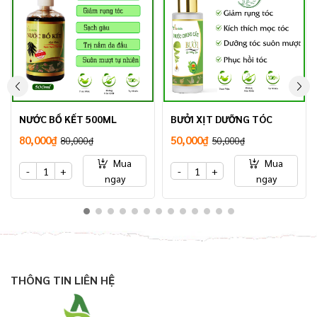
NƯỚC BỒ KẾT 500ML
BƯỞI XỊT DƯỠNG TÓC
80,000₫
50,000₫
80,000₫
50,000₫
Mua
Mua
-
+
-
+
ngay
ngay
THÔNG TIN LIÊN HỆ