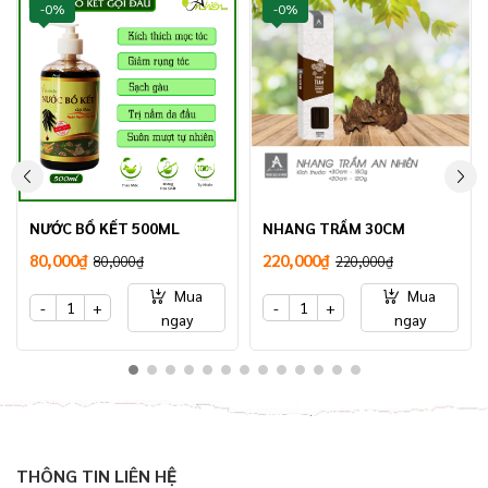
-0%
-0%
NƯỚC BỒ KẾT 500ML
NHANG TRẦM 30CM
80,000₫
220,000₫
80,000₫
220,000₫
Mua
Mua
-
+
-
+
ngay
ngay
THÔNG TIN LIÊN HỆ